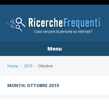
Menu
Skip
to
Home
2015
Ottobre
content
MONTH:
OTTOBRE 2015