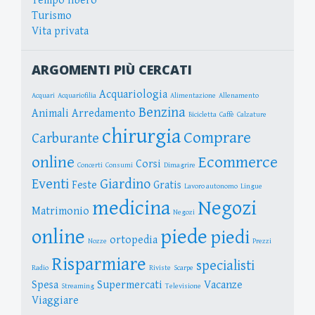
Tempo libero
Turismo
Vita privata
ARGOMENTI PIÙ CERCATI
Acquariologia
Acquari
Acquariofilia
Alimentazione
Allenamento
Benzina
Animali
Arredamento
Bicicletta
Caffè
Calzature
chirurgia
Comprare
Carburante
online
Ecommerce
Corsi
Concerti
Consumi
Dimagrire
Eventi
Giardino
Feste
Gratis
Lavoro autonomo
Lingue
medicina
Negozi
Matrimonio
Negozi
online
piede
piedi
ortopedia
Nozze
Prezzi
Risparmiare
specialisti
Radio
Riviste
Scarpe
Spesa
Supermercati
Vacanze
Streaming
Televisione
Viaggiare